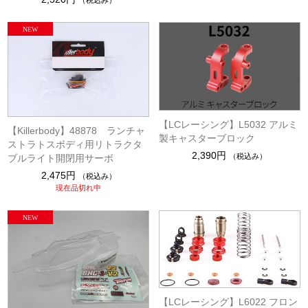
【LCレーシング】L5032 アルミ
【Killerbody】48878 ランチャ
製キャスターブロック
ストラトスボディ用リトラクタ
2,390円
（税込み）
ブルライト開閉用サーボ
2,475円
（税込み）
現在品切れ中
【LCレーシング】L6022 フロン