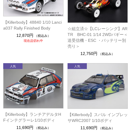
【Killerbody】48840 1/10 Lanci
a037 Rally Finished Body
☆組立済☆【LCレーシング】AR
TR BHC-01 1/14 2WDバギー＜
12,870円
（税込み）
送受信機・ESC ・バッテリー別
現在品切れ中
売り＞
12,750円
（税込み）
【Killerbody】ランチアデルタH
【Killerbody】スバル インプレッ
Fインテグラーレ1/10ボディ
サWRC2007 1/10ボディ
11,690円
11,690円
（税込み）
（税込み）