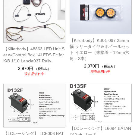
【Killerbody】KB01-097 25mm
幅 ラリータイヤ＆ホイールセッ
【Killerbody】48863 LED Unit S
ト イエロー（未接着・12mm六
et w/Control Box 14LEDS Fit for
角・2本）
K/B 1/10 Lancia037 Rally
2,970円
（税込み）
2,970円
（税込み）
現在品切れ中
現在品切れ中
【LCレーシング】L6094 BATAN
【LCレーシング】 LCE006 BAT
D135F サーボ