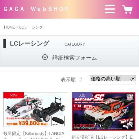
ＧＡＧＡ ＷｅｂＳＨＯＰ
HOME
LCレーシング
LCレーシング
CATEGORY
詳細検索フォーム
表示順 :
数量限定【Killerbody】LANCIA
組立済RTR【LCレーシング】E