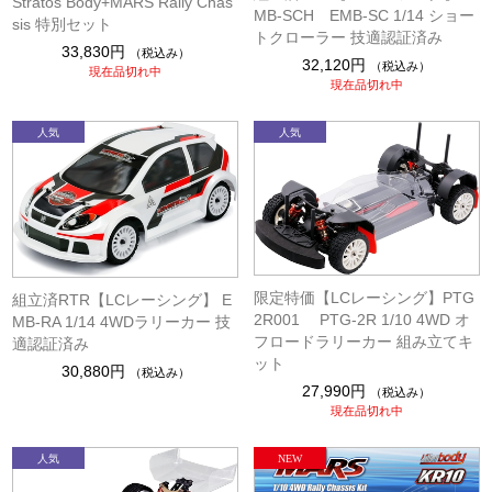
Stratos Body+MARS Rally Chas
MB-SCH EMB-SC 1/14 ショー
sis 特別セット
トクローラー 技適認証済み
33,830円
（税込み）
32,120円
（税込み）
現在品切れ中
現在品切れ中
限定特価【LCレーシング】PTG
組立済RTR【LCレーシング】 E
2R001 PTG-2R 1/10 4WD オ
MB-RA 1/14 4WDラリーカー 技
フロードラリーカー 組み立てキ
適認証済み
ット
30,880円
（税込み）
27,990円
（税込み）
現在品切れ中