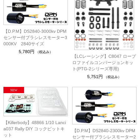
【D.P.M】DS2840-3000kv DPM
センサー付ブラシレスモーター3
000KV 2840サイズ
5,780円
（税込み）
【LCレーシング】C8047 ロープ
ロファイルコンバージョンキッ
ト(PTG-2シリーズ専用)
5,751円
（税込み）
【Killerbody】48866 1/10 Lanci
a037 Rally DIY コックピットキ
【D.P.M】DS2840-2300kv DPM
ット
センサー付ブラシレスモーター2