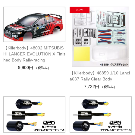
【Killerbody】48002 MITSUBIS
HI LANCER EVOLUTION X Finis
hed Body Rally-racing
9,900円
（税込み）
【Killerbody】48859 1/10 Lanci
a037 Rally Clear Body
7,722円
（税込み）