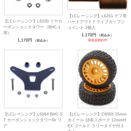
【LCレーシング】L6261 デフ用
【LCレーシング】L5030 リヤカ
ハードアウトドライブカップジ
ーボンショックタワー（BHC-1
ョイント 2個入
用）
1,170円
（税込み）
1,170円
現在品切れ中
（税込み）
【LCレーシング】L5064 BHC-S
【LCレーシング】C8055 25mm
T カーボンショックタワーRr リ
ホイール 18本スポーク 12mmH
ア
EX ゴールド ラリータイヤ付２