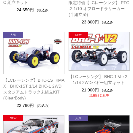
C 組立キット
限定特価【LCレーシング】 PTG
-2 1/10 オフロードラリーカー
24,650円
（税込み）
(半組立済)
23,800円
（税込み）
【LCレーシング】 BHC-1 Ver.2
【LCレーシング】BHC-1STKMA
1/14 2WDバギー組立キット
X BHC-1ST 1/14 BHC-1 2WD
21,900円
（税込み）
スタジアムトラック未組立KIT
現在品切れ中
(ClearBody)
22,780円
（税込み）