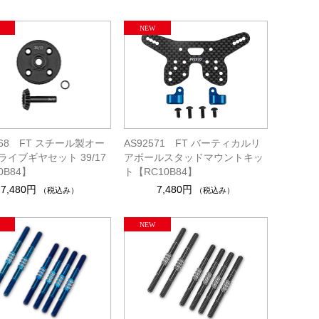
568 FT スチール製オー
AS92571 FT バーティカルリ
ライブギヤセット 39/17
アボールスタッドマウントキッ
0B84】
ト【RC10B84】
7,480円
7,480円
（税込み）
（税込み）