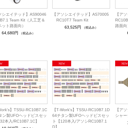
シエイテッド】AS90046
【アソシエイテッド】AS70005
【アソ
B7.1 Team Kit（人工芝＆
RC10T7 Team Kit
RC10B
ペット路面向）
路面向
63,525円
（税込み）
64,680円
（税込み）
ork's】TSSU-RC10B7.1C
【T-Work's】TSSU-RC10B7.1D
【アソ
チタン製UFOヘッドビスセッ
64チタン製UFOヘッドビスセッ
シャーシ
32本入/RC10B7.1C】
ト【120本入/アソシRC10B7.1
D】