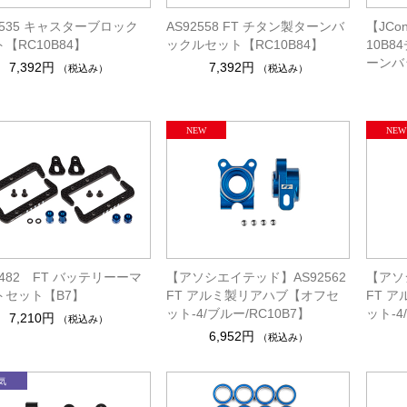
2535 キャスターブロック
AS92558 FT チタン製ターンバ
【JCon
【RC10B84】
ックルセット【RC10B84】
10B8
ーンバ
7,392円
7,392円
（税込み）
（税込み）
2482 FT バッテリーーマ
【アソシエイテッド】AS92562
【アソ
トセット【B7】
FT アルミ製リアハブ【オフセ
FT 
ット-4/ブルー/RC10B7】
ット-4
7,210円
（税込み）
6,952円
（税込み）