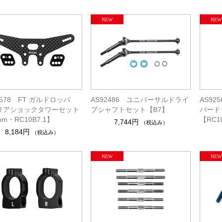
2578 FT ガルドロッパ
AS92486 ユニバーサルドライ
AS92
リアショックタワーセット
ブシャフトセット【B7】
バード
mm・RC10B7.1】
【RC1
7,744円
（税込み）
8,184円
（税込み）