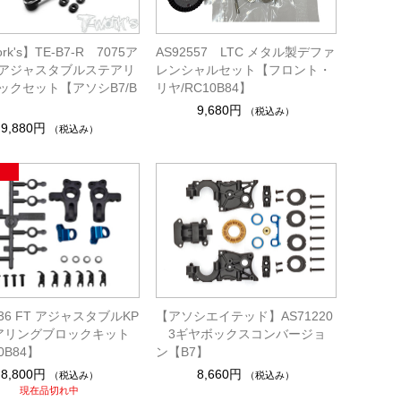
rk's】TE-B7-R 7075ア
AS92557 LTC メタル製デファ
アジャスタブルステアリ
レンシャルセット【フロント・
ックセット【アソシB7/B
リヤ/RC10B84】
9,680円
（税込み）
9,880円
（税込み）
536 FT アジャスタブルKP
【アソシエイテッド】AS71220
テアリングブロックキット
3ギヤボックスコンバージョ
0B84】
ン【B7】
8,800円
8,660円
（税込み）
（税込み）
現在品切れ中