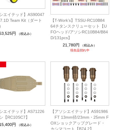
シエイテッド】AS90047
7.1D Team Kit（ダート
【T-Work’s】TSSU-RC10B84
）
64チタンスクリューセット【U
FOヘッド/アソシRC10B84/B84
63,525円
（税込み）
D/131pcs】
21,780円
（税込み）
現在品切れ中
シエイテッド】AS71226
【アソシエイテッド】AS91986
【RC10SC7】
FT 13mm径/23mm・25mm F
OXショックアップグレード・
15,400円
（税込み）
カシマコート【B74.2】