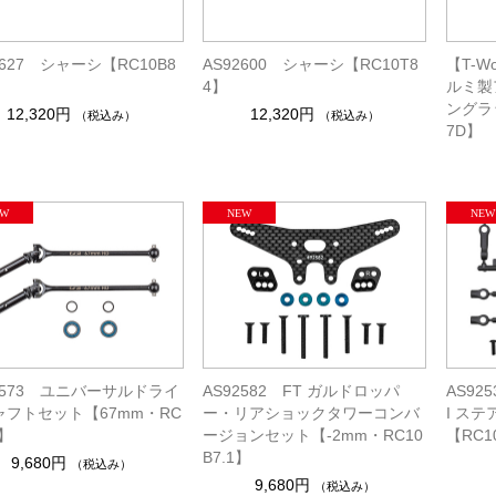
2627 シャーシ【RC10B8
AS92600 シャーシ【RC10T8
【T-Wo
4】
ルミ製
ングラ
12,320円
12,320円
（税込み）
（税込み）
7D】
2573 ユニバーサルドライ
AS92582 FT ガルドロッパ
AS92
ャフトセット【67mm・RC
ー・リアショックタワーコンバ
I ス
7】
ージョンセット【-2mm・RC10
【RC1
B7.1】
9,680円
（税込み）
9,680円
（税込み）