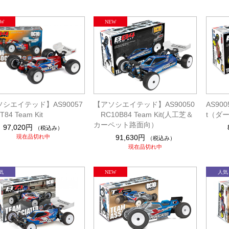
シエイテッド】AS90057
【アソシエイテッド】AS90050
AS900
T84 Team Kit
RC10B84 Team Kit(人工芝＆
t（ダ
カーペット路面向）
97,020円
（税込み）
現在品切れ中
91,630円
（税込み）
現在品切れ中