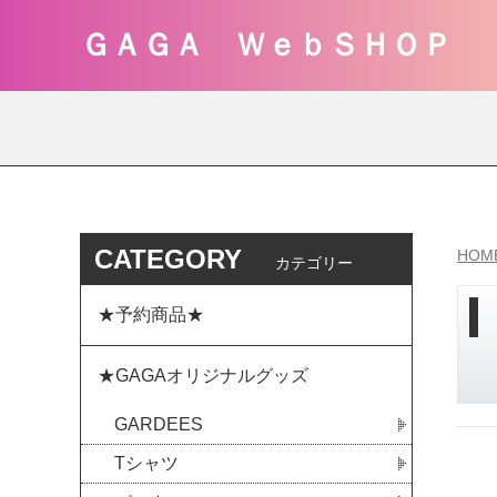
ＧＡＧＡ ＷｅｂＳＨＯＰ
CATEGORY
HOM
カテゴリー
★予約商品★
★GAGAオリジナルグッズ
GARDEES
Tシャツ