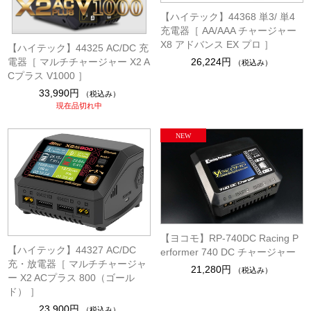
【ハイテック】44368 単3/ 単4
充電器［ AA/AAA チャージャー
X8 アドバンス EX プロ ］
【ハイテック】44325 AC/DC 充
電器［ マルチチャージャー X2 A
26,224円
（税込み）
Cプラス V1000 ］
33,990円
（税込み）
現在品切れ中
【ヨコモ】RP-740DC Racing P
【ハイテック】44327 AC/DC
erformer 740 DC チャージャー
充・放電器［ マルチチャージャ
21,280円
（税込み）
ー X2 ACプラス 800（ゴール
ド） ］
23,900円
（税込み）