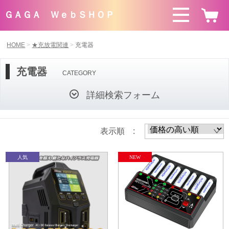
ＧＡＧＡ ＷｅｂＳＨＯＰ
HOME
★充放電関連
充電器
充電器
CATEGORY
詳細検索フォーム
表示順 :