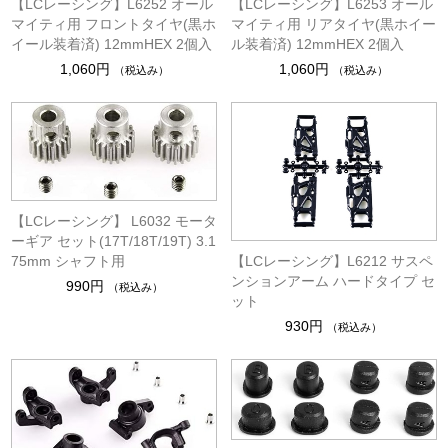
【LCレーシング】L6252 オール
【LCレーシング】L6253 オール
マイティ用 フロントタイヤ(黒ホ
マイティ用 リアタイヤ(黒ホイー
イール装着済) 12mmHEX 2個入
ル装着済) 12mmHEX 2個入
1,060円
1,060円
（税込み）
（税込み）
【LCレーシング】 L6032 モータ
ーギア セット(17T/18T/19T) 3.1
【LCレーシング】L6212 サスペ
75mm シャフト用
ンションアーム ハードタイプ セ
990円
（税込み）
ット
930円
（税込み）