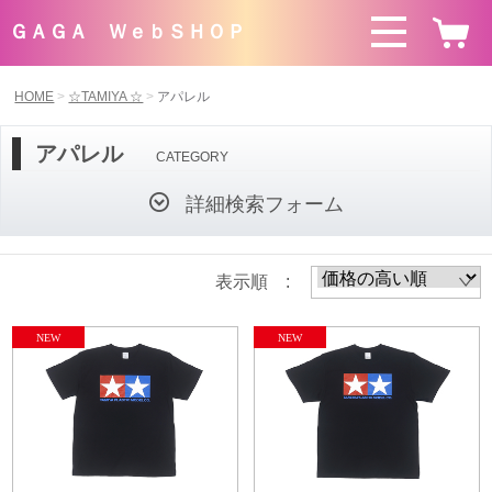
ＧＡＧＡ ＷｅｂＳＨＯＰ
HOME
☆TAMIYA ☆
アパレル
アパレル
CATEGORY
詳細検索フォーム
表示順 :