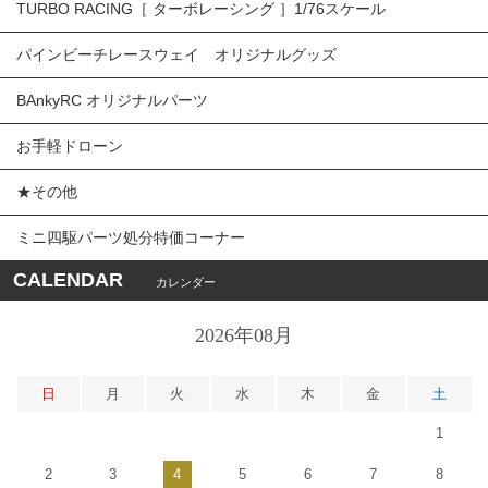
TURBO RACING［ ターボレーシング ］1/76スケール
パインビーチレースウェイ オリジナルグッズ
BAnkyRC オリジナルパーツ
お手軽ドローン
★その他
ミニ四駆パーツ処分特価コーナー
CALENDAR
カレンダー
2026年08月
日
月
火
水
木
金
土
1
2
3
4
5
6
7
8