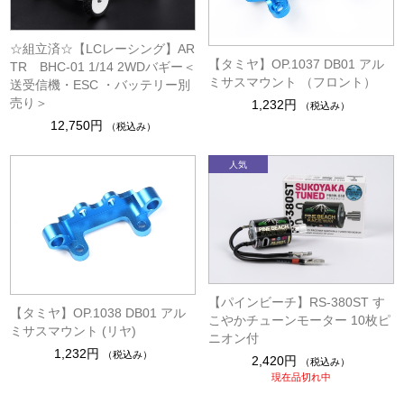
☆組立済☆【LCレーシング】AR
【タミヤ】OP.1037 DB01 アル
TR BHC-01 1/14 2WDバギー＜
ミサスマウント （フロント）
送受信機・ESC ・バッテリー別
売り＞
1,232円
（税込み）
12,750円
（税込み）
【パインビーチ】RS-380ST す
【タミヤ】OP.1038 DB01 アル
こやかチューンモーター 10枚ピ
ミサスマウント (リヤ)
ニオン付
1,232円
（税込み）
2,420円
（税込み）
現在品切れ中