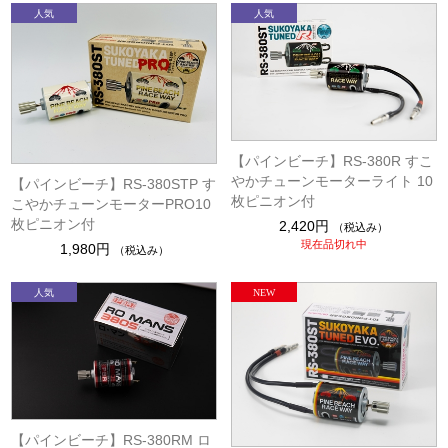
【パインビーチ】RS-380R すこ
やかチューンモーターライト 10
【パインビーチ】RS-380STP す
枚ピニオン付
こやかチューンモーターPRO10
枚ピニオン付
2,420円
（税込み）
現在品切れ中
1,980円
（税込み）
【パインビーチ】RS-380RM ロ