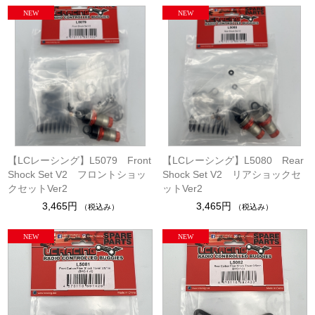
【LCレーシング】L5079 Front
【LCレーシング】L5080 Rear
Shock Set V2 フロントショッ
Shock Set V2 リアショックセ
クセットVer2
ットVer2
3,465円
3,465円
（税込み）
（税込み）