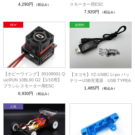
4,290円
スモーター用ESC
（税込み）
7,920円
（税込み）
【ホビーウイング】30108001 Q
【ヨコモ】YZ-USBC Li-po バッ
uicRUN 10BL60 G2【1/10用】
テリーUSB充電器 USB TYPEA
ブラシレスモーター用ESC
1,485円
（税込み）
6,930円
（税込み）