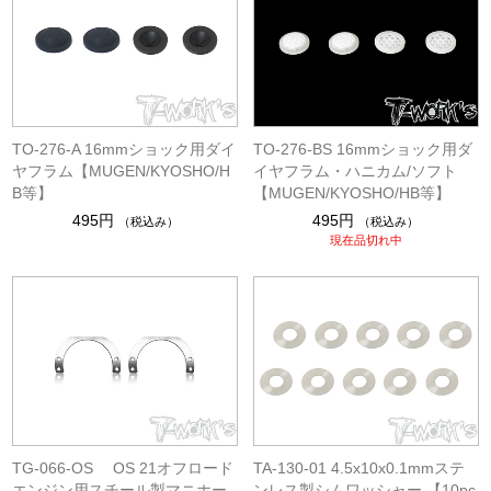
TO-276-A 16mmショック用ダイ
TO-276-BS 16mmショック用ダ
ヤフラム【MUGEN/KYOSHO/H
イヤフラム・ハニカム/ソフト
B等】
【MUGEN/KYOSHO/HB等】
495円
495円
（税込み）
（税込み）
現在品切れ中
TG-066-OS OS 21オフロード
TA-130-01 4.5x10x0.1mmステ
エンジン用スチール製マニホー
ンレス製シムワッシャー 【10pc