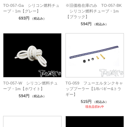
TO-057-Ga シリコン燃料チュ
※旧価格在庫のみ TO-057-BK
ーブ・1m【グレー】
シリコン燃料チューブ・1m
【ブラック】
693円
（税込み）
594円
（税込み）
TO-057-W シリコン燃料チュ
TG-059 フューエルタンクキャ
ーブ・1m【ホワイト】
ッププーラー【1/8バギー&トラ
ギー】
594円
（税込み）
515円
（税込み）
現在品切れ中