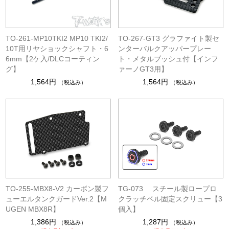
TO-261-MP10TKI2 MP10 TKI2/
TO-267-GT3 グラファイト製セ
10T用リヤショックシャフト・6
ンターバルクアッパープレー
6mm【2ケ入/DLCコーティン
ト・メタルブッシュ付【インフ
グ】
ァーノGT3用】
1,564円
1,564円
（税込み）
（税込み）
TO-255-MBX8-V2 カーボン製フ
TG-073 スチール製ロープロ
ューエルタンクガードVer.2【M
クラッチベル固定スクリュー【3
UGEN MBX8R】
個入】
1,386円
1,287円
（税込み）
（税込み）