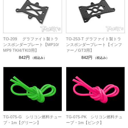
TO-209 グラファイト製トラ
TO-253-T グラファイト製トラ
ンスポンダープレート【MP10/
ンスポンダープレート【インフ
MP9 TKI4/TKI3用】
ァーノGT3用】
842円
842円
（税込み）
（税込み）
TG-075-G シリコン燃料チュー
TG-075-PK シリコン燃料チュ
ブ・1m【グリーン】
ーブ・1m【ピンク】