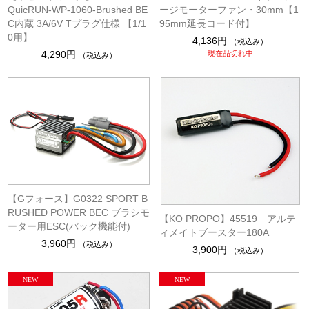
QuicRUN-WP-1060-Brushed BE
ージモーターファン・30mm【1
C内蔵 3A/6V Tプラグ仕様 【1/1
95mm延長コード付】
0用】
4,136円
（税込み）
4,290円
現在品切れ中
（税込み）
【Gフォース】G0322 SPORT B
RUSHED POWER BEC ブラシモ
【KO PROPO】45519 アルテ
ーター用ESC(バック機能付)
ィメイトブースター180A
3,960円
（税込み）
3,900円
（税込み）