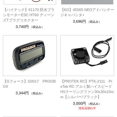
【ハイテック】61170 防水ブラ
【KO】45565 NEOアドバンテー
シモーターESC HT60 ディーン
ジキャパシタ+
ズTプラグコネクター
3,696円
（税込み）
3,740円
（税込み）
【Gフォース】G0017 PROGB
【PROTEK RC】PTK-2111 Pr
OX
oTek RC アルミ製ハイスピード
HVクーリングファン30x30x10m
3,344円
（税込み）
m【シルバー/ブラック】
3,000円
（税込み）
現在品切れ中