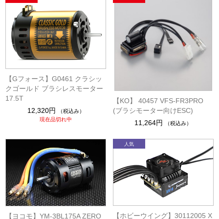
【Gフォース】G0461 クラシッ
クゴールド ブラシレスモーター
17.5T
【KO】 40457 VFS-FR3PRO
(ブラシモーター向けESC)
12,320円
（税込み）
現在品切れ中
11,264円
（税込み）
【ホビーウイング】30112005 X
【ヨコモ】YM-3BL175A ZERO