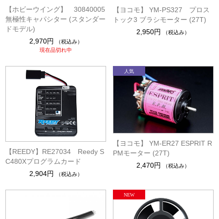
【ホビーウイング】 30840005
【ヨコモ】 YM-PS327 プロス
無極性キャパシター (スタンダー
トック3 ブラシモーター (27T)
ドモデル)
2,950円
（税込み）
2,970円
（税込み）
現在品切れ中
【ヨコモ】 YM-ER27 ESPRIT R
【REEDY】RE27034 Reedy S
PMモーター (27T)
C480Xプログラムカード
2,470円
（税込み）
2,904円
（税込み）