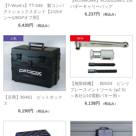
【KOSWORK】KOS32268/1 1/8
【T-Work's】TT-046 製コンパ
バギーキャリーバッグ
クトショックスタンド【1/10オ
6,237円
（税込み）
ン〜1/8GPオフ用】
6,430円
（税込み）
【無限精機】 B0559 ピンリ
プレースメントツール (φ2.5)
＜各社1/10電動バギー用＞
【京商】80461 ピットボック
6,138円
ス
（税込み）
6,190円
（税込み）