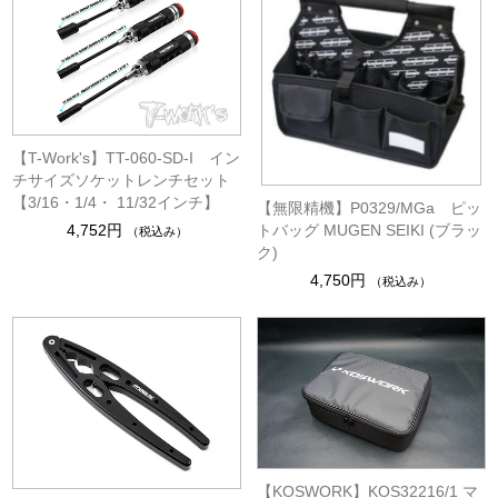
【T-Work's】TT-060-SD-I イン
チサイズソケットレンチセット
【3/16・1/4・ 11/32インチ】
【無限精機】P0329/MGa ピッ
トバッグ MUGEN SEIKI (ブラッ
4,752円
（税込み）
ク)
4,750円
（税込み）
【KOSWORK】KOS32216/1 マ