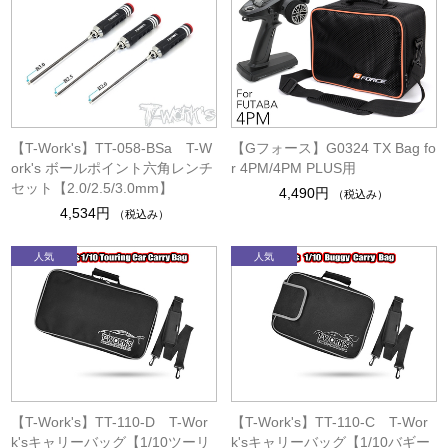
【T-Work's】TT-058-BSa T-W
【Gフォース】G0324 TX Bag fo
ork's ボールポイント六角レンチ
r 4PM/4PM PLUS用
セット【2.0/2.5/3.0mm】
4,490円
（税込み）
4,534円
（税込み）
【T-Work's】TT-110-D T-Wor
【T-Work's】TT-110-C T-Wor
k'sキャリーバッグ【1/10ツーリ
k'sキャリーバッグ【1/10バギー