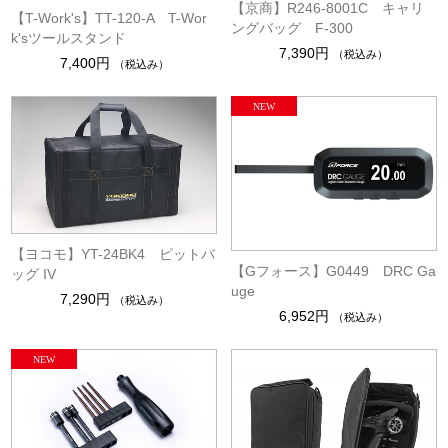
【京商】R246-8001C キャリ
【T-Work's】TT-120-A T-Wor
ングバッグ F-300
k'sツールスタンド
7,390円
（税込み）
7,400円
（税込み）
【ヨコモ】YT-24BK4 ピットバ
【Gフォース】G0449 DRC Ga
ッグ IV
uge
7,290円
（税込み）
6,952円
（税込み）