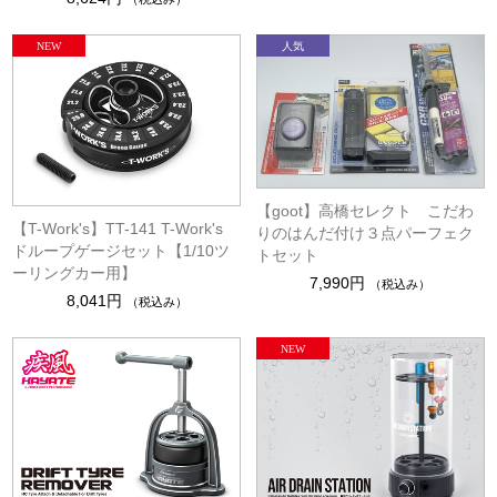
【goot】高橋セレクト こだわ
【T-Work's】TT-141 T-Work's
りのはんだ付け３点パーフェク
ドループゲージセット【1/10ツ
トセット
ーリングカー用】
7,990円
（税込み）
8,041円
（税込み）