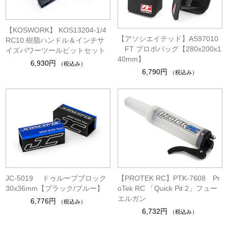
【KOSWORK】 KOS13204-1/4
【アソシエイテッド】AS97010
RC10 樹脂ハンドル＆インチサ
FT プロポバッグ【280x200x1
イズパワーツールビットセット
40mm】
6,930円
（税込み）
6,790円
（税込み）
JC-5019 ドゥループブロック
【PROTEK RC】PTK-7608 Pr
30x36mm【ブラック/ブルー】
oTek RC 「Quick Pit 2」フュー
エルガン
6,776円
（税込み）
6,732円
（税込み）