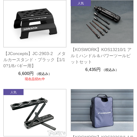
【KOSWORK】KOS13210/1 ア
【JConcepts】JC-2903-2 メタ
ルミハンドル＆パワーツールビ
ルカースタンド・ブラック【1/1
ットセット
0?1/8バギー用】
6,435円
（税込み）
6,600円
（税込み）
現在品切れ中