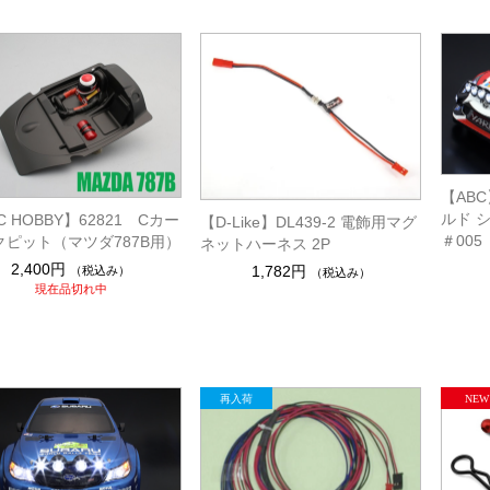
【ABC
ルド 
C HOBBY】62821 Cカー
【D-Like】DL439-2 電飾用マグ
＃005
クピット（マツダ787B用）
ネットハーネス 2P
2,400円
1,782円
（税込み）
（税込み）
現在品切れ中