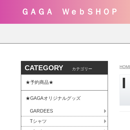
ＧＡＧＡ ＷｅｂＳＨＯＰ
CATEGORY
HOM
カテゴリー
★予約商品★
★GAGAオリジナルグッズ
GARDEES
Tシャツ