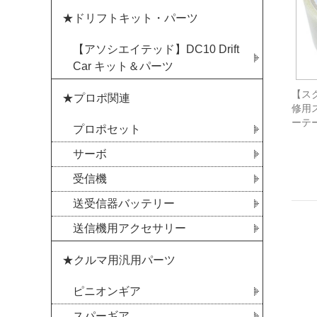
★ドリフトキット・パーツ
【アソシエイテッド】DC10 Drift
Car キット＆パーツ
【スク
★プロポ関連
修用
ーテー
プロポセット
サーボ
受信機
送受信器バッテリー
送信機用アクセサリー
★クルマ用汎用パーツ
ピニオンギア
スパーギア