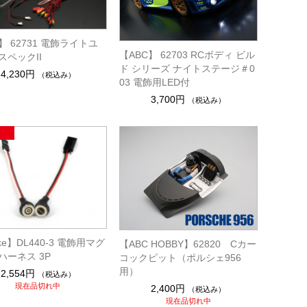
】 62731 電飾ライトユ
【ABC】 62703 RCボディ ビル
スペックII
ド シリーズ ナイトステージ＃0
4,230円
（税込み）
03 電飾用LED付
3,700円
（税込み）
ike】DL440-3 電飾用マグ
【ABC HOBBY】62820 Cカー
ハーネス 3P
コックピット（ポルシェ956
用）
2,554円
（税込み）
現在品切れ中
2,400円
（税込み）
現在品切れ中