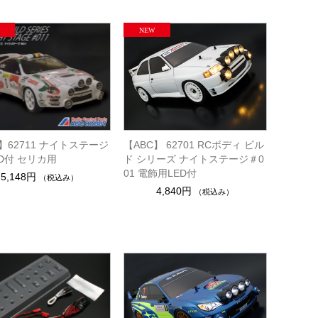
】62711 ナイトステージ
【ABC】 62701 RCボディ ビル
ED付 セリカ用
ド シリーズ ナイトステージ＃0
01 電飾用LED付
5,148円
（税込み）
4,840円
（税込み）