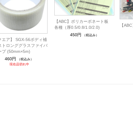
【ABC】ポリカーボネート板
【AB
各種（厚0.5/0.8/1.0/2.0)
450円
（税込み）
エア】 SGX-56ボディ補
ストロンググラスファイバ
プ (50mm×5m)
460円
（税込み）
現在品切れ中