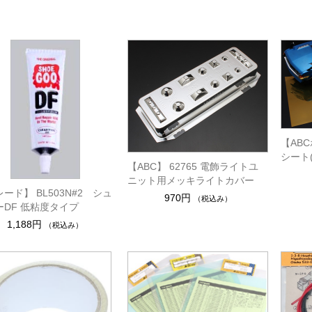
【AB
シート(
【ABC】 62765 電飾ライトユ
ニット用メッキライトカバー
ード】 BL503N#2 シュ
970円
（税込み）
ーDF 低粘度タイプ
1,188円
（税込み）