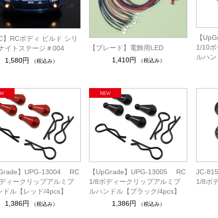
【UpG
C】RCボディ ビルド シリ
1/1
【ブレード】電飾用LED
ナイトステージ＃004
ルハン
1,410円
1,580円
（税込み）
（税込み）
Grade】UPG-13004 RC
【UpGrade】UPG-13005 RC
JC-
8ボディークリップアルミプ
1/8ボディークリップアルミプ
1/8
ドル【レッド/4pcs】
ルハンドル【ブラック/4pcs】
1,386円
1,386円
（税込み）
（税込み）