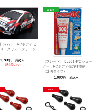
】62725 RCボディ ビ
シリーズ ナイトステージ
1,760円
（税込み）
【ブレード】 BL501N#2 シュー
現在品切れ中
グー RCボディ強力補修剤
（透明タイプ）
1,683円
（税込み）