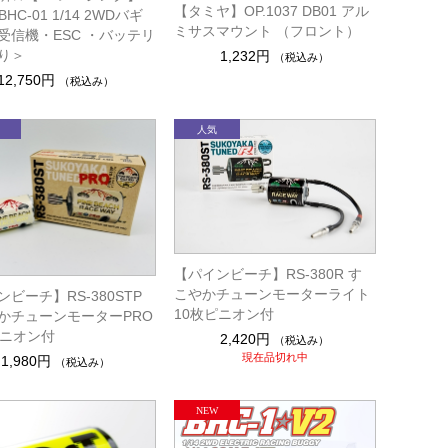
【タミヤ】OP.1037 DB01 アル
HC-01 1/14 2WDバギ
ミサスマウント （フロント）
受信機・ESC ・バッテリ
り＞
1,232円
（税込み）
12,750円
（税込み）
【パインビーチ】RS-380R す
こやかチューンモーターライト
ビーチ】RS-380STP
10枚ピニオン付
かチューンモーターPRO
ピニオン付
2,420円
（税込み）
現在品切れ中
1,980円
（税込み）