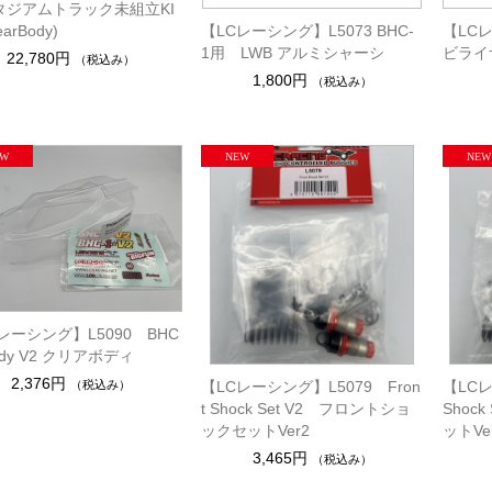
スタジアムトラック未組立KI
earBody)
【LCレーシング】L5073 BHC-
【LCレ
1用 LWB アルミシャーシ
ビライ
22,780円
（税込み）
1,800円
（税込み）
レーシング】L5090 BHC
Body V2 クリアボディ
2,376円
（税込み）
【LCレーシング】L5079 Fron
【LCレ
t Shock Set V2 フロントショ
Shoc
ックセットVer2
ットVe
3,465円
（税込み）