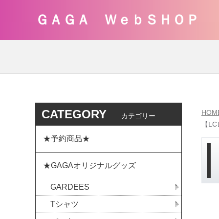
ＧＡＧＡ ＷｅｂＳＨＯＰ
CATEGORY
HOM
カテゴリー
【LC
★予約商品★
★GAGAオリジナルグッズ
GARDEES
Tシャツ