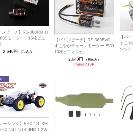
ンビーチ】RS-380RM ロ
【パイン
80Sモーター 15枚ピニ
【パインビーチ】RS-380EVO
すこや
付
すこやかチューンモーター EVO
シック
2,640円
10枚ピニオン付
（税込み）
2,640円
（税込み）
現在品切れ中
レーシング】BHC-1STKM
HC-1ST 1/14 BHC-1 2W