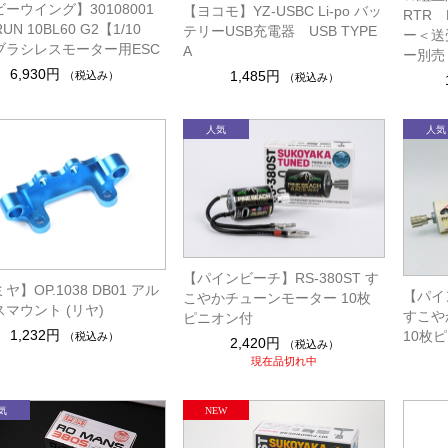
ーウイング】30108001
【ヨコモ】YZ-USBC Li-po バッ
RTR B
RUN 10BL60 G2【1/10
テリーUSB充電器 USB TYPE
ー＜送
ブラシレスモーター用ESC
A
ー別売
6,930円
1,485円
（税込み）
（税込み）
【パインビーチ】RS-380ST す
ヤ】OP.1038 DB01 アル
【パイン
こやかチューンモーター 10枚
マウント (リヤ)
すこや
ピニオン付
1,232円
10枚
（税込み）
2,420円
（税込み）
現在品切れ中