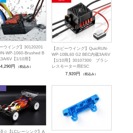
ウイング】30120201
【ホビーウイング】QuicRUN-
UN-WP-1060-Brushed B
WP-10BL60 G2 BEC内蔵3A/6V
3A/6V【1/10用】
【1/10用】30107300 ブラシ
4,290円
レスモーター用ESC
（税込み）
7,920円
（税込み）
済☆【LCレーシング】A