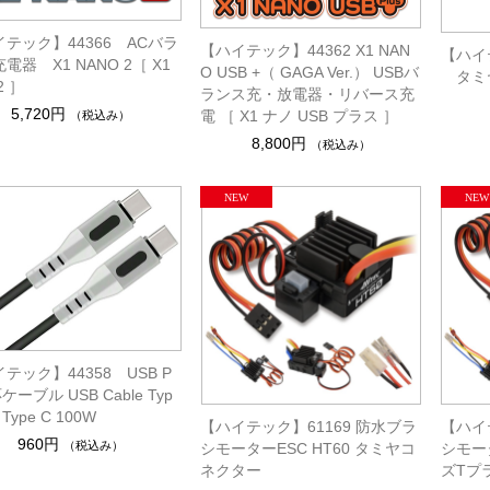
テック】44366 ACバラ
【ハイテック】44362 X1 NAN
【ハイテ
電器 X1 NANO 2［ X1
O USB +（ GAGA Ver.） USBバ
タミ
2 ］
ランス充・放電器・リバース充
5,720円
電 ［ X1 ナノ USB プラス ］
（税込み）
8,800円
（税込み）
テック】44358 USB P
ケーブル USB Cable Typ
– Type C 100W
【ハイテック】61169 防水ブラ
【ハイ
960円
（税込み）
シモーターESC HT60 タミヤコ
シモータ
ネクター
ズTプ