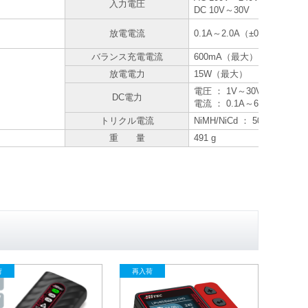
入力電圧
DC 10V～30V
放電電流
0.1A～2.0A（±0.2А）
バランス充電電流
600mA（最大）
放電電力
15W（最大）
電圧 ： 1V～30V（±0.2V）
DC電力
電流 ： 0.1A～6A（±0.1A）
トリクル電流
NiMH/NiCd ： 50～300mA &
重 量
491 g