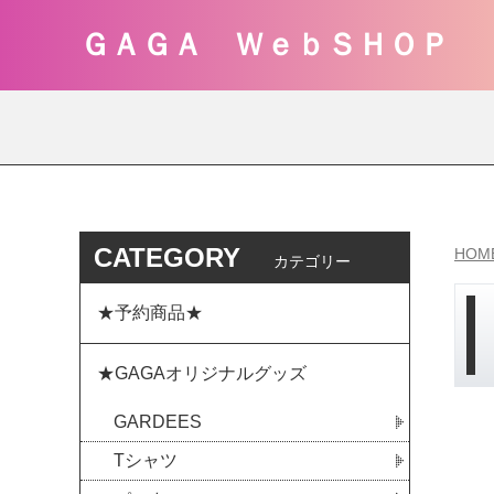
ＧＡＧＡ ＷｅｂＳＨＯＰ
CATEGORY
HOM
カテゴリー
★予約商品★
★GAGAオリジナルグッズ
GARDEES
Tシャツ