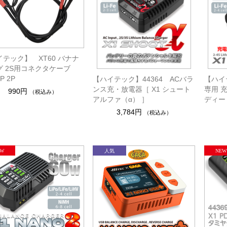
テック】 XT60 バナナ
グ 2S用コネクタケーブ
P 2P
【ハイテック】44364 ACバラ
【ハイテ
ンス充・放電器［ X1 シュート
専用 充
990円
（税込み）
アルファ（α） ］
ディー
3,784円
（税込み）