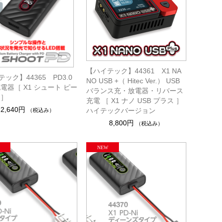
【ハイテック】44361 X1 NA
ック】44365 PD3.0
NO USB +（ Hitec Ver.） USB
電器［ X1 シュート ピー
バランス充・放電器・リバース
 ］
充電 ［ X1 ナノ USB プラス ］
2,640円
ハイテックバージョン
（税込み）
8,800円
（税込み）