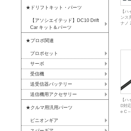
★ドリフトキット・パーツ
【ハイ
ンス充
【アソシエイテッド】DC10 Drift
ナノ 
Car キット＆パーツ
★プロポ関連
プロポセット
サーボ
受信機
送受信器バッテリー
送信機用アクセサリー
【ハイ
D対応
★クルマ用汎用パーツ
e C 
ピニオンギア
スパーギア