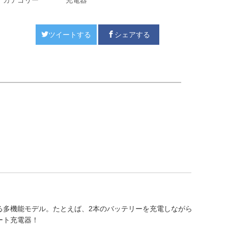
カテゴリー
充電器
ツイートする
シェアする
る多機能モデル。たとえば、2本のバッテリーを充電しながら、使用後の
ート充電器！