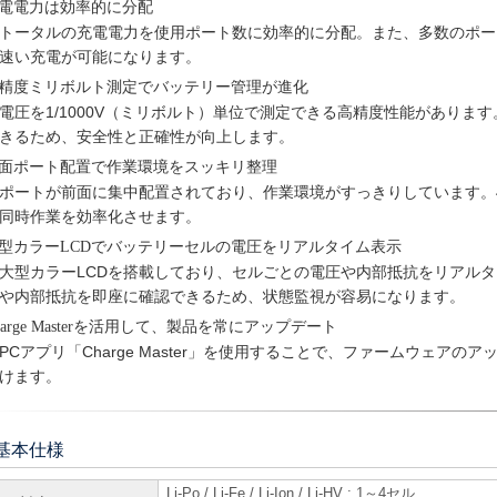
電電力は効率的に分配
トータルの充電電力を使用ポート数に効率的に分配。また、多数のポー
速い充電が可能になります。
精度ミリボルト測定でバッテリー管理が進化
電圧を1/1000V（ミリボルト）単位で測定できる高精度性能があり
きるため、安全性と正確性が向上します。
面ポート配置で作業環境をスッキリ整理
ポートが前面に集中配置されており、作業環境がすっきりしています。
同時作業を効率化させます。
型カラーLCDでバッテリーセルの電圧をリアルタイム表示
大型カラーLCDを搭載しており、セルごとの電圧や内部抵抗をリアル
や内部抵抗を即座に確認できるため、状態監視が容易になります。
harge Masterを活用して、製品を常にアップデート
PCアプリ「Charge Master」を使用することで、ファームウ
けます。
基本仕様
Li-Po / Li-Fe / Li-Ion / Li-HV : 1～4セル、