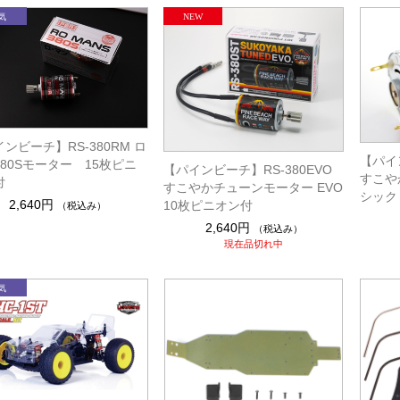
ンビーチ】RS-380RM ロ
【パイン
80Sモーター 15枚ピニ
【パインビーチ】RS-380EVO
すこや
付
すこやかチューンモーター EVO
シック
2,640円
10枚ピニオン付
（税込み）
2,640円
（税込み）
現在品切れ中