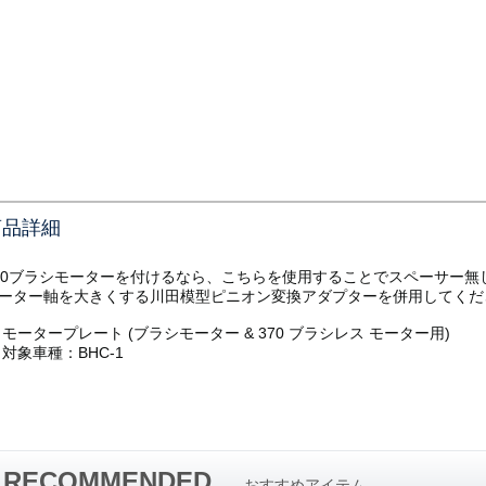
商品詳細
80ブラシモーターを付けるなら、こちらを使用することでスペーサー無
ーター軸を大きくする川田模型ピニオン変換アダプターを併用して
くだ
モータープレート (ブラシモーター & 370 ブラシレス モーター用)
対象車種：BHC-1
RECOMMENDED
おすすめアイテム