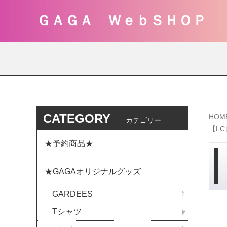
ＧＡＧＡ ＷｅｂＳＨＯＰ
CATEGORY
HOM
カテゴリー
【LC
★予約商品★
★GAGAオリジナルグッズ
GARDEES
Tシャツ