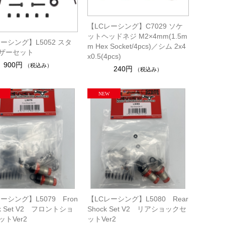
【LCレーシング】C7029 ソケ
ットヘッドネジ M2×4mm(1.5m
ーシング】L5052 スタ
m Hex Socket/4pcs)／シム 2x4
ザーセット
x0.5(4pcs)
900円
（税込み）
240円
（税込み）
ーシング】L5079 Fron
【LCレーシング】L5080 Rear
ock Set V2 フロントショ
Shock Set V2 リアショックセ
トVer2
ットVer2