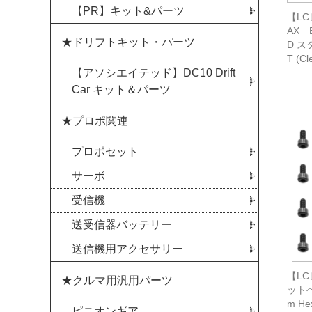
【PR】キット&パーツ
【LC
AX B
★ドリフトキット・パーツ
D 
T (Cl
【アソシエイテッド】DC10 Drift
Car キット＆パーツ
★プロポ関連
プロポセット
サーボ
受信機
送受信器バッテリー
送信機用アクセサリー
【LC
★クルマ用汎用パーツ
ットヘ
m Hex
ピニオンギア