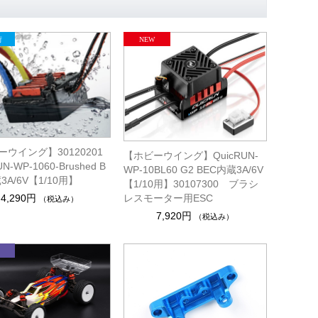
ウイング】30120201
【ホビーウイング】QuicRUN-
UN-WP-1060-Brushed B
WP-10BL60 G2 BEC内蔵3A/6V
3A/6V【1/10用】
【1/10用】30107300 ブラシ
4,290円
レスモーター用ESC
（税込み）
7,920円
（税込み）