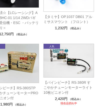
済☆【LCレーシング】A
【タミヤ】OP.1037 DB01 アル
HC-01 1/14 2WDバギ
ミサスマウント （フロント）
受信機・ESC ・バッテリ
り＞
1,232円
（税込み）
12,750円
（税込み）
【パインビーチ】RS-380R す
こやかチューンモーターライト
ビーチ】RS-380STP
10枚ピニオン付
かチューンモーターPRO
ピニオン付
2,420円
（税込み）
現在品切れ中
1,980円
（税込み）