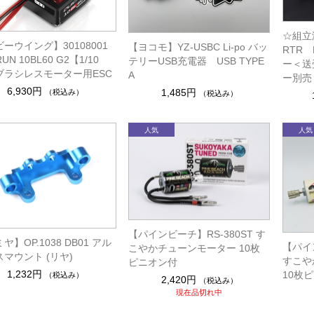
☆組立
ーウイング】30108001
【ヨコモ】YZ-USBC Li-po バッ
RTR B
RUN 10BL60 G2【1/10
テリーUSB充電器 USB TYPE
ー＜送
ブラシレスモーター用ESC
A
ー別売
6,930円
1,485円
（税込み）
（税込み）
【パインビーチ】RS-380ST す
ヤ】OP.1038 DB01 アル
【パイン
こやかチューンモーター 10枚
マウント (リヤ)
すこや
ピニオン付
1,232円
10枚
（税込み）
2,420円
（税込み）
現在品切れ中