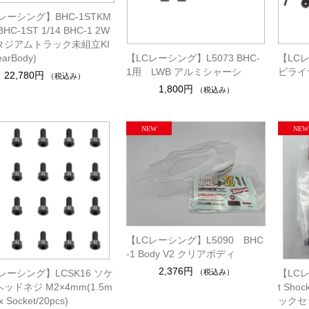
レーシング】BHC-1STKM
HC-1ST 1/14 BHC-1 2W
スタジアムトラック未組立KI
earBody)
【LCレーシング】L5073 BHC-
【LCレ
1用 LWB アルミシャーシ
ビライ
22,780円
（税込み）
1,800円
（税込み）
【LCレーシング】L5090 BHC
-1 Body V2 クリアボディ
2,376円
（税込み）
レーシング】LCSK16 ソケ
【LCレ
ッドネジ M2×4mm(1.5m
t Sh
 Socket/20pcs)
ックセッ