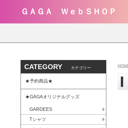
ＧＡＧＡ ＷｅｂＳＨＯＰ
CATEGORY
HOM
カテゴリー
★予約商品★
★GAGAオリジナルグッズ
GARDEES
Tシャツ