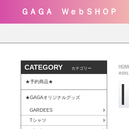
ＧＡＧＡ ＷｅｂＳＨＯＰ
CATEGORY
HOM
カテゴリー
AS9
★予約商品★
★GAGAオリジナルグッズ
GARDEES
Tシャツ