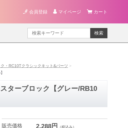
会員登録
マイページ
カート
検索
ク・RC10Tクラシックキット&パーツ
o】
ャスターブロック【グレー/RB10
2,288円
販売価格
（税込み）