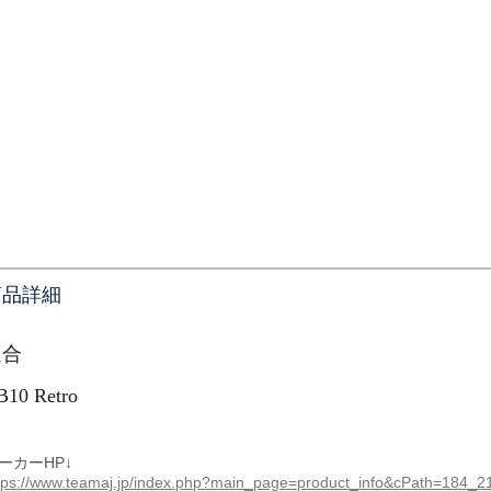
商品詳細
適合
B10 Retro
ーカーHP↓
tps://www.teamaj.jp/index.php?main_page=product_info&cPath=184_