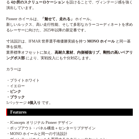
る
4か所のスクリューロケーション
を設けることで、ヴィンテージ感を強く
演出しています。
Pioneer ホイールは、
「魅せて、走れる」
ホイール。
新しいルックス、高い走行性能、そして多彩なカラーコーディネートを求め
るレーサーに向けた、2025年以降の新定番です。
寸法設計は、IFMAR 世界選手権優勝実績を持つ
MONO ホイール
と同一基
準を採用。
業界標準オフセットに加え、
高耐久素材、内側補強リブ、剛性の高いベアリ
ングボス部
により、実戦投入にも十分対応します。
カラーは
・ブライトホワイト
・イエロー
・
ピンク
・ブラック
1パッケージ
4個入り
です。
Features
・JConcepts オリジナル Pioneer デザイン
・ポップアウト・パネル構造＋センターリブデザイン
・MONO ホイールと同一の寸法設計