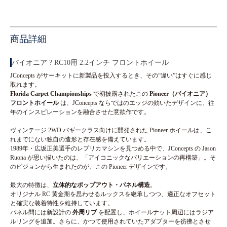
商品詳細
パイオニア ? RC10用 2.2インチ フロントホイール
JConcepts がサーキットに新製品を投入するとき、その“違い”はすぐに感じ
取れます。
Florida Carpet Championships
で初披露されたこの
Pioneer（パイオニア）
フロントホイール
は、JConcepts ならではのエッジの効いたデザインに、往
年のインスピレーションを融合させた意欲作です。
ヴィンテージ 2WD バギークラス向けに開発された Pioneer ホイールは、こ
れまでにない独自の造形と存在感を備えています。
1989年・広坂正美選手のレプリカマシンを見つめる中で、JConcepts の Jason
Ruona が思い描いたのは、「アイコニックなバリエーションの再構築」。そ
のビジョンから生まれたのが、この Pioneer デザインです。
最大の特徴は、
立体的なポップアウト・パネル構造
。
オリジナル RC 黄金期を思わせるルックスを継承しつつ、適正なオフセット
と確実な装着特性を維持しています。
パネル間には新設計の
外周リブ
を配置し、ホイールナット周辺にはラジア
ルリングを追加。さらに、かつて使用されていたアダプターを彷彿とさせ