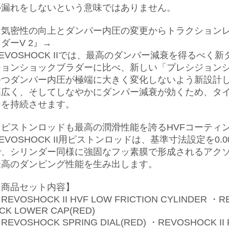
ル漏れをしないという意味ではありません。
★気密性の向上とダンパー内圧の変更からトラクション
ダーV 2』→
REVOSHOCK IIでは、最高のダンパー減衰を得るべ
ジョンショックブラダーに比べ、新しい「プレシジョンシ
つつダンパー内圧が極端に大きく変化しないよう新設計し
幅広く、そしてしなやかにダンパー減衰が効くため、タ
ンを持続させます。
★ピストンロッドも最高の潤滑性能を誇るHVFコーティ
EVOSHOCK II用ピストンロッドは、基準寸法設定を0
で、シリンダー同様に強固なフッ素膜で形成されるアクソ
最高のダンピング性能を生み出します。
【商品セット内容】
REVOSHOCK II HVF LOW FRICTION CYLINDER ・
CK LOWER CAP(RED)
REVOSHOCK SPRING DIAL(RED) ・REVOSHOCK II PI