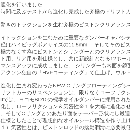
最適化を行いました。
長時間に及ぶテストから進化し完成した究極のドリフト
★驚きのトラクションを生む究極のピストンクリアランス
→
ハイトラクションを生むために重要なダンパーキャパシ
外径はハイビッグボアサイズの11.5mm。 そしてその
を極力なくす為にピストンとシリンダーとのクリアランスは
ント用、リア用を別仕様とし、共に新設計となる12ホー
ーマンスアップに成功しました。 シリンダーも内面を鏡
るアクソン独自の「HVFコーティング」で仕上げ、ウル
★進化し生まれ変わったNEW Oリングフローティングシ
ドリフトカーのサスペンションは、限りなくローフリクショ
K IIでは、ヨコモBD10の標準オイルダンパーに採用さ
ト化し、ローフリクション＆気密性※１を大幅に進化させ
し、そしてOリングとのあたり面をテーパー形状にし最
準仕様としたことで理想的なオイルシール構造を作り上
※１）気密性とは、ピストンロッドの摺動潤滑に必要最