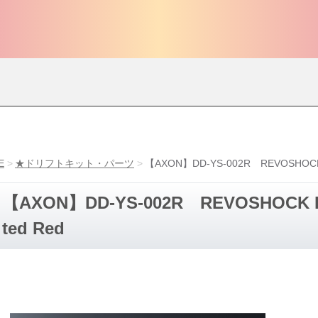
E
★ドリフトキット・パーツ
【AXON】DD-YS-002R REVOSHOCK II 
【AXON】DD-YS-002R REVOSHOCK II f
ted Red