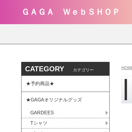
ＧＡＧＡ ＷｅｂＳＨＯＰ
CATEGORY
HOM
カテゴリー
★予約商品★
★GAGAオリジナルグッズ
GARDEES
Tシャツ