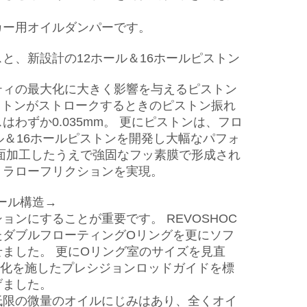
カー用オイルダンパーです。
と、新設計の12ホール＆16ホールピストン
ティの最大化に大きく影響を与えるピストン
ピストンがストロークするときのピストン振れ
わずか0.035mm。 更にピストンは、フロ
ル＆16ホールピストンを開発し大幅なパフォ
面加工したうえで強固なフッ素膜で形成され
トラローフリクションを実現。
ール構造→
ンにすることが重要です。 REVOSHOC
れたダブルフローティングOリングを更にソフ
ました。 更にOリング室のサイズを見直
適化を施したプレシジョンロッドガイドを標
げました。
低限の微量のオイルにじみはあり、全くオイ