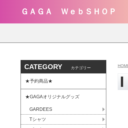
ＧＡＧＡ ＷｅｂＳＨＯＰ
CATEGORY
HOM
カテゴリー
★予約商品★
★GAGAオリジナルグッズ
GARDEES
Tシャツ