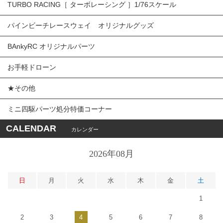
TURBO RACING［ ターボレーシング ］1/76スケール
パインビーチレースウェイ オリジナルグッズ
BAnkyRC オリジナルパーツ
お手軽ドローン
★その他
ミニ四駆パーツ処分特価コーナー
CALENDAR
カレンダー
2026年08月
日
月
火
水
木
金
土
1
2
3
4
5
6
7
8