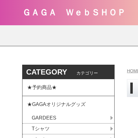
ＧＡＧＡ ＷｅｂＳＨＯＰ
CATEGORY
HOM
カテゴリー
★予約商品★
★GAGAオリジナルグッズ
GARDEES
Tシャツ