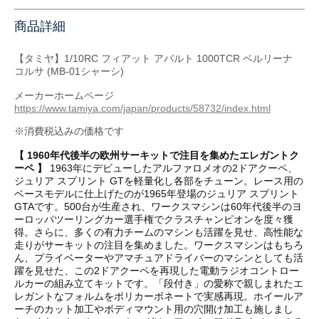
商品詳細
【タミヤ】1/10RC フィアット アバルト 1000TCR ベルリーナ
コルサ (MB-01シャーシ)
メーカーホームページ
https://www.tamiya.com/japan/products/58732/index.html
※消費税込みの価格です
【 1960年代後半の欧州サーキットで注目を集めたエレガントク
ーペ 】
1963年にデビューしたアルファロメオの2ドアクーペ、
ジュリア スプリント GTを軽量化し各部をチューン。レース用の
ベースモデルに仕上げたのが1965年登場のジュリア スプリント
GTAです。500台が生産され、ワークスマシンは60年代後半のヨ
ーロッパツーリングカー選手権でクラスチャンピオンを度々獲
得。さらに、多くの有力チームのマシンも活躍を見せ、高性能な
走りがサーキットの注目を集めました。ワークスマシンはもちろ
ん、プライベーターやアマチュアドライバーのマシンとしても活
躍を見せた、この2ドアクーペを再現した電動ラジオコントロー
ルカーの組み立てキットです。「段付き」の愛称で親しまれたエ
レガントなフォルムをポリカーボネートで実感再現。ホイールア
ーチのカット加工やボディマウント用の穴開け加工も施しまし