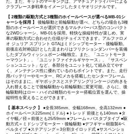
た。また、キットのマーキングは、アマチュアドライバーによる
クラブレース参戦車をイメージしたタミヤオリジナルです。
【 2種類の駆動方式と3種類のホイールベースが選べるMB-01シ
ャーシを採用 】
後輪駆動と前輪駆動が選べ、どちらの場合も3種
類のホイールベースが選択できるマルチパーパス型のコンパクト
な2WDシャーシ、MB-01を採用。軽快な操縦特性が楽しめ、実
車の駆動方式に合わせた仕様がチョイスできます。アルファロメ
オ ジュリア スプリント GTAはミドシップモーター・後輪駆動。
前後左右対称設計とした足まわりはフリクションダンパーを装備
したダブルウィッシュボーン4輪独立。また、「ユニットモータ
ーマウント」、「ユニットファイナルギヤケース」、「サスペン
ションユニット」など、各部分をユニット化して組み立てやす
く、メンテナンス性に優れているのもポイントです。また、走行
用バッテリーやモーター、RCメカを搭載したセンターフレーム
はそのままに、ギヤボックスとステアリングリンケージの向きを
入れ替えることで後輪駆動から前輪駆動に変更可能。さらに、後
輪駆動時はロー・ハイの2種類のモーター搭載位置を選んで、操
縦特性を変えることができます。
【 基本スペック 】
●全長385mm、全幅168mm、全高132mm ●
ホイールベース225mm(ミドル) ●トレッド 前後とも140mm ●タ
イヤ幅／径＝前後とも25/59mm ●フレーム＝バスタブタイプ ●駆
動方式＝ミドシップモーター・後輪駆動 ●デフギヤ＝樹脂製4ベ
ベルタイプ ●ステアリング＝3分割タイロッド式 ●サスペンショ