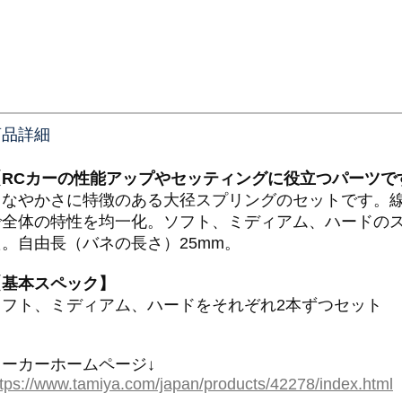
商品詳細
【RCカーの性能アップやセッティングに役立つパーツで
しなやかさに特徴のある大径スプリングのセットです。
で全体の特性を均一化。ソフト、ミディアム、ハードのス
た。自由長（バネの長さ）25mm。
【基本スペック】
ソフト、ミディアム、ハードをそれぞれ2本ずつセット
メーカーホームページ↓
ttps://www.tamiya.com/japan/products/42278/index.html