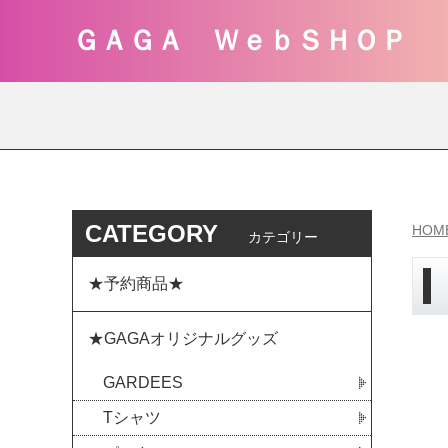
ＧＡＧＡ ＷｅｂＳＨＯＰ
CATEGORY
HOM
カテゴリー
★予約商品★
★GAGAオリジナルグッズ
GARDEES
Tシャツ