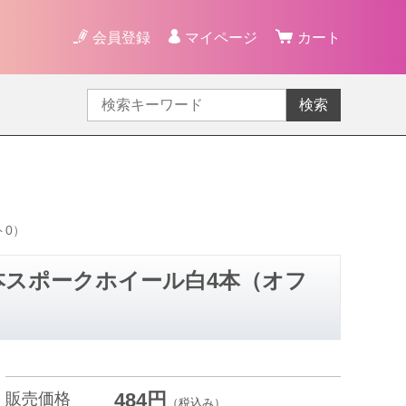
会員登録
マイページ
カート
検索
ト0）
5本スポークホイール白4本（オフ
484円
販売価格
（税込み）