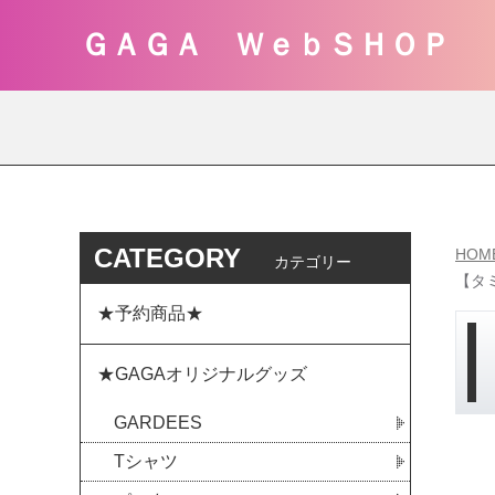
ＧＡＧＡ ＷｅｂＳＨＯＰ
CATEGORY
HOM
カテゴリー
【タ
★予約商品★
★GAGAオリジナルグッズ
GARDEES
Tシャツ